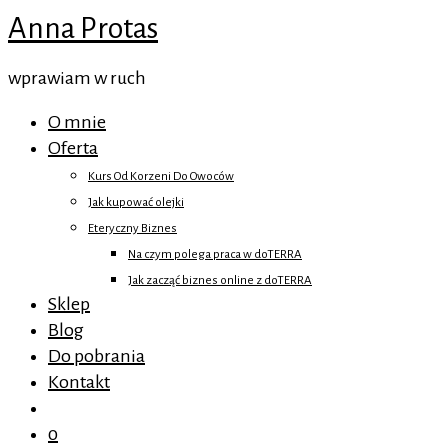
Anna Protas
wprawiam w ruch
O mnie
Oferta
Kurs Od Korzeni Do Owoców
Jak kupować olejki
Eteryczny Biznes
Na czym polega praca w doTERRA
Jak zacząć biznes online z doTERRA
Sklep
Blog
Do pobrania
Kontakt
0