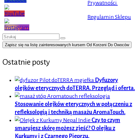
Prywatności
Regulamin Sklepu
Szuklaj
w:
Zapisz się na listę zainteresowanych kursem Od Korzeni Do Owoców
Ostatnie posty
Dyfuzory
olejków eterycznych doTERRA. Przegląd i oferta.
Stosowanie olejków eterycznych w połączeniu z
refleksologią i techniką masażu AromaTouch.
Czy to czym
smarujesz skórę możesz zjeść? O olejku z
Kurkumy i z Czarnego Pieprzu.