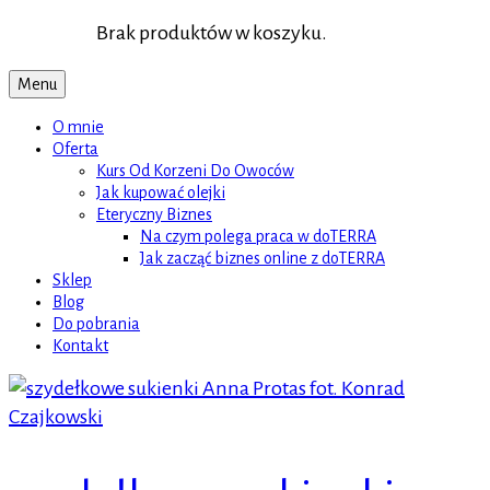
Brak produktów w koszyku.
Menu
O mnie
Oferta
Kurs Od Korzeni Do Owoców
Jak kupować olejki
Eteryczny Biznes
Na czym polega praca w doTERRA
Jak zacząć biznes online z doTERRA
Sklep
Blog
Do pobrania
Kontakt