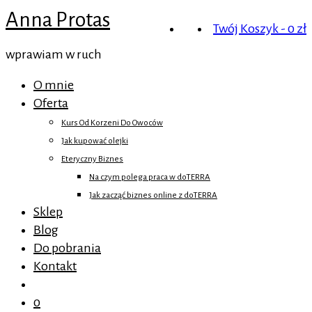
Anna Protas
Twój Koszyk
-
0
zł
wprawiam w ruch
O mnie
Oferta
Kurs Od Korzeni Do Owoców
Jak kupować olejki
Eteryczny Biznes
Na czym polega praca w doTERRA
Jak zacząć biznes online z doTERRA
Sklep
Blog
Do pobrania
Kontakt
0