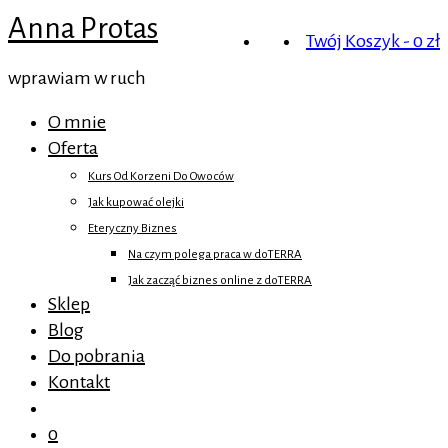
Anna Protas
Twój Koszyk
-
0
zł
wprawiam w ruch
O mnie
Oferta
Kurs Od Korzeni Do Owoców
Jak kupować olejki
Eteryczny Biznes
Na czym polega praca w doTERRA
Jak zacząć biznes online z doTERRA
Sklep
Blog
Do pobrania
Kontakt
0