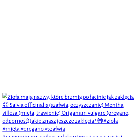
Przypominam, najlepsze lekarstwa są na pe: pasja i