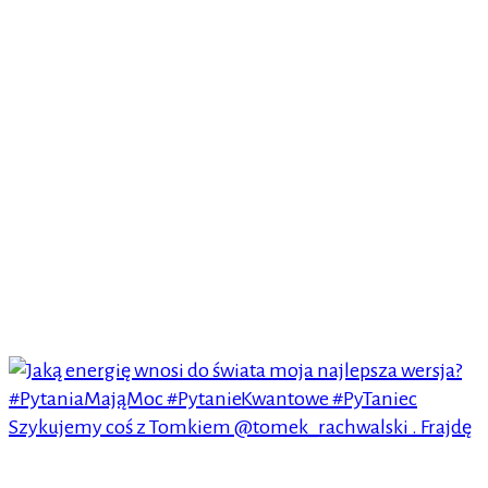
Szykujemy coś z Tomkiem @tomek_rachwalski . Frajdę