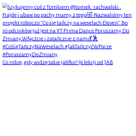
Co robię, gdy widzę takie jabłko? (6 lekcji od JAB