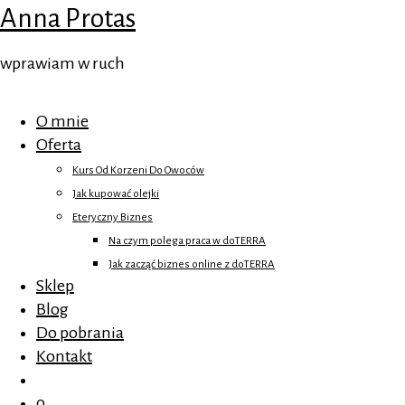
Anna Protas
wprawiam w ruch
O mnie
Oferta
Kurs Od Korzeni Do Owoców
Jak kupować olejki
Eteryczny Biznes
Na czym polega praca w doTERRA
Jak zacząć biznes online z doTERRA
Sklep
Blog
Do pobrania
Kontakt
0