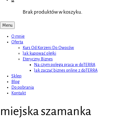
Brak produktów w koszyku.
Menu
O mnie
Oferta
Kurs Od Korzeni Do Owoców
Jak kupować olejki
Eteryczny Biznes
Na czym polega praca w doTERRA
Jak zacząć biznes online z doTERRA
Sklep
Blog
Do pobrania
Kontakt
miejska szamanka