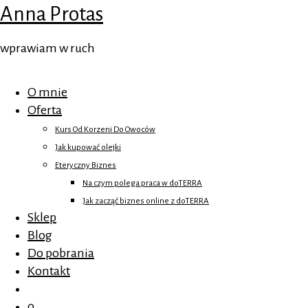
Anna Protas
wprawiam w ruch
O mnie
Oferta
Kurs Od Korzeni Do Owoców
Jak kupować olejki
Eteryczny Biznes
Na czym polega praca w doTERRA
Jak zacząć biznes online z doTERRA
Sklep
Blog
Do pobrania
Kontakt
0