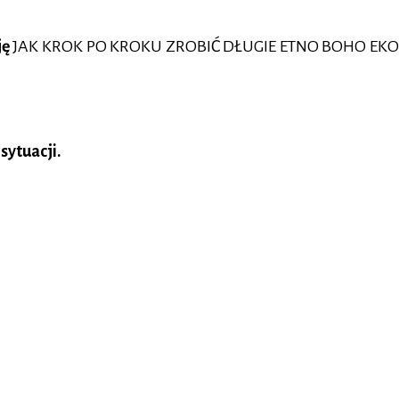
ję
JAK KROK PO KROKU ZROBIĆ DŁUGIE ETNO BOHO EK
sytuacji.