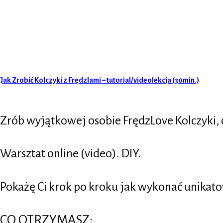
Jak Zrobić Kolczyki z Frędzlami – tutorial/videolekcja (30min.)
Zrób wyjątkowej osobie FrędzLove Kolczyki, c
Warsztat online (video). DIY.
Pokażę Ci krok po kroku jak wykonać unikato
CO OTRZYMASZ: