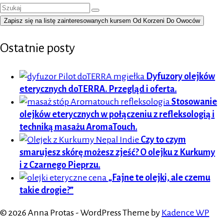
Szuklaj
w:
Zapisz się na listę zainteresowanych kursem Od Korzeni Do Owoców
Ostatnie posty
Dyfuzory olejków
eterycznych doTERRA. Przegląd i oferta.
Stosowanie
olejków eterycznych w połączeniu z refleksologią i
techniką masażu AromaTouch.
Czy to czym
smarujesz skórę możesz zjeść? O olejku z Kurkumy
i z Czarnego Pieprzu.
„Fajne te olejki, ale czemu
takie drogie?”
© 2026 Anna Protas - WordPress Theme by
Kadence WP