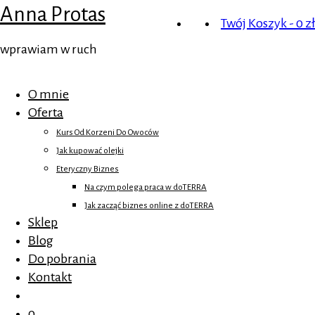
Anna Protas
Twój Koszyk
-
0
zł
wprawiam w ruch
O mnie
Oferta
Kurs Od Korzeni Do Owoców
Jak kupować olejki
Eteryczny Biznes
Na czym polega praca w doTERRA
Jak zacząć biznes online z doTERRA
Sklep
Blog
Do pobrania
Kontakt
0