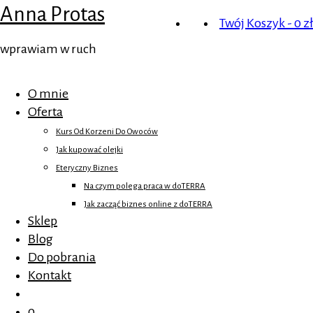
Anna Protas
Twój Koszyk
-
0
zł
wprawiam w ruch
O mnie
Oferta
Kurs Od Korzeni Do Owoców
Jak kupować olejki
Eteryczny Biznes
Na czym polega praca w doTERRA
Jak zacząć biznes online z doTERRA
Sklep
Blog
Do pobrania
Kontakt
0