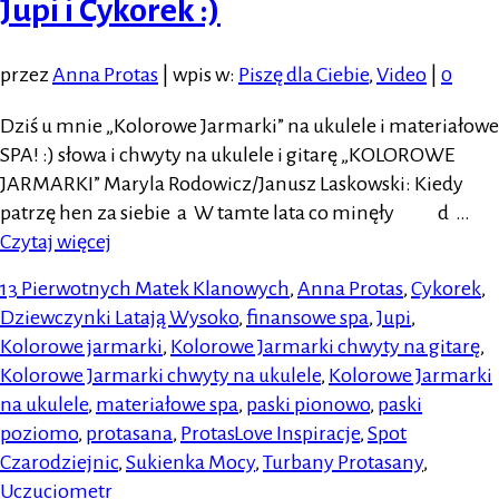
Jupi i Cykorek :)
przez
Anna Protas
|
wpis w:
Piszę dla Ciebie
,
Video
|
0
Dziś u mnie „Kolorowe Jarmarki” na ukulele i materiałowe
SPA! :) słowa i chwyty na ukulele i gitarę „KOLOROWE
JARMARKI” Maryla Rodowicz/Janusz Laskowski: Kiedy
patrzę hen za siebie a W tamte lata co minęły d …
Czytaj więcej
13 Pierwotnych Matek Klanowych
,
Anna Protas
,
Cykorek
,
Dziewczynki Latają Wysoko
,
finansowe spa
,
Jupi
,
Kolorowe jarmarki
,
Kolorowe Jarmarki chwyty na gitarę
,
Kolorowe Jarmarki chwyty na ukulele
,
Kolorowe Jarmarki
na ukulele
,
materiałowe spa
,
paski pionowo
,
paski
poziomo
,
protasana
,
ProtasLove Inspiracje
,
Spot
Czarodziejnic
,
Sukienka Mocy
,
Turbany Protasany
,
Uczuciometr