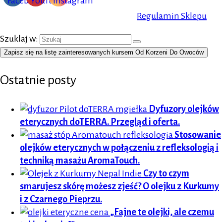
Regulamin Sklepu
Szuklaj w:
Zapisz się na listę zainteresowanych kursem Od Korzeni Do Owoców
Ostatnie posty
Dyfuzory olejków
eterycznych doTERRA. Przegląd i oferta.
Stosowanie
olejków eterycznych w połączeniu z refleksologią i
techniką masażu AromaTouch.
Czy to czym
smarujesz skórę możesz zjeść? O olejku z Kurkumy
i z Czarnego Pieprzu.
„Fajne te olejki, ale czemu